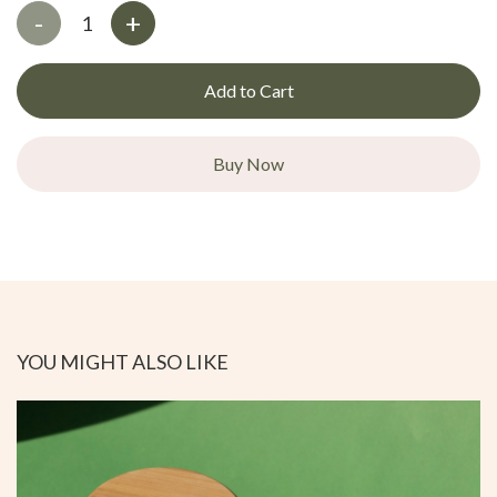
-
+
Add to Cart
Buy Now
YOU MIGHT ALSO LIKE