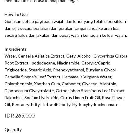
membuat kulit terasa lembap dan segar.
How To Use
Gunakan setiap pagi pada wajah dan leher yang telah dibersihkan
dan pijit secara perlahan dan gerakan tangan anda ke arah luar
secara halus dan lakukan dari pusat wajah kemudian ke luar wajah.
Ingredients
Water, Centella Asiatica Extract, Cetyl Alcohol, Glycyrrhiza Glabra
Root Extract, Isododecane, Niacinamide, Caprylic/Capric
Triglyceride, Stearic Acid, Phenoxyethanol, Butylene Glycol,
Camellia Sinensis Leaf Extract, Hamamelis Virgiana Water,
Chlorphenesin, Xanthan Gum, Carbomer, Glycerin, Allantoin,
Dipotassium Glycyrrhizate, Orthosiphon Stamineus Leaf Extract,
Bakuchiol, Sodium Hydroxide, Citrus Limon Fruit Oil, Rose Flower
Oil, Pentaerythrityl Tetra-di-t-butyl Hydroxyhydrocinnamate
IDR 265,000
Quantity